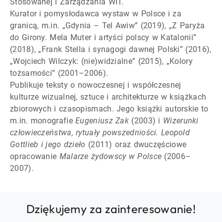
Stosowanej i Zarządzania WIT.
Kurator i pomysłodawca wystaw w Polsce i za
granicą, m.in. „Gdynia – Tel Awiw” (2019), „Z Paryża
do Girony. Mela Muter i artyści polscy w Katalonii”
(2018), „Frank Stella i synagogi dawnej Polski” (2016),
„Wojciech Wilczyk: (nie)widzialne” (2015), „Kolory
tożsamości” (2001–2006).
Publikuje teksty o nowoczesnej i współczesnej
kulturze wizualnej, sztuce i architekturze w książkach
zbiorowych i czasopismach. Jego książki autorskie to
m.in. monografie
Eugeniusz Zak
(2003) i
Wizerunki
człowieczeństwa, rytuały powszedniości. Leopold
Gottlieb i jego dzieło
(2011) oraz dwuczęściowe
opracowanie
Malarze żydowscy w Polsce
(2006–
2007).
Dziękujemy za zainteresowanie!