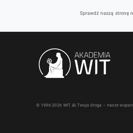
Sprawdź naszą stronę n
© 1996-2026 WIT
Twoja droga – nasze wsparc